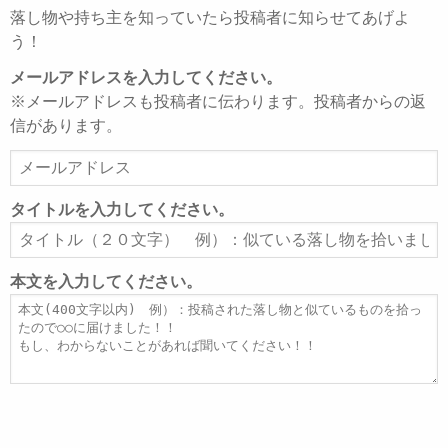
落し物や持ち主を知っていたら投稿者に知らせてあげよ
う！
メールアドレスを入力してください。
※メールアドレスも投稿者に伝わります。投稿者からの返
信があります。
メ
ー
ル
タイトルを入力してください。
ア
タ
ド
イ
レ
ト
本文を入力してください。
ス
ル
本
文