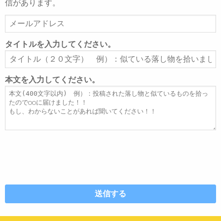
信があります。
メ
ー
ル
タイトルを入力してください。
ア
タ
ド
イ
レ
ト
本文を入力してください。
ス
ル
本
文