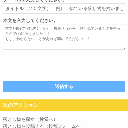
ア
タ
ド
イ
レ
ト
本文を入力してください。
ス
ル
本
文
次のアクション
落とし物を探す（検索へ）
落とし物を投稿する（投稿フォームへ）