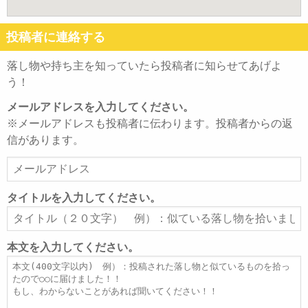
投稿者に連絡する
落し物や持ち主を知っていたら投稿者に知らせてあげよ
う！
メールアドレスを入力してください。
※メールアドレスも投稿者に伝わります。投稿者からの返
信があります。
メ
ー
ル
タイトルを入力してください。
ア
タ
ド
イ
レ
ト
本文を入力してください。
ス
ル
本
文