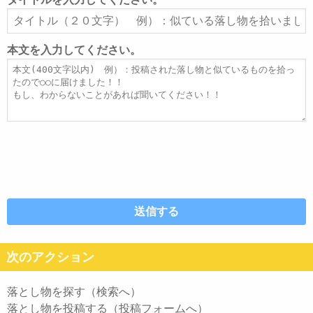
ア
タ
ド
イ
レ
ト
本文を入力してください。
ス
ル
本
文
次のアクション
落とし物を探す（検索へ）
落とし物を投稿する（投稿フォームへ）