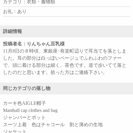
カテゴリ：衣類・履物類
お礼：あり
詳細情報
投稿者名：りんちゃん豆乳様
11月8日の８時頃、東銀座･有楽町辺りで耳当てを落としま
した。耳の部分は白っぽいベージュでふわふわのファー
で、頭に着ける部分は細く、茶色です。道で歩いてて落と
したのだと思います。拾った方はご連絡下さい。
同じカテゴリの落し物
カーキ色AIGLE帽子
Mantball cap clothes and bag
ジャンパーとポット
スーツ上着 色はチャコール 割と薄めの生地
ジャケット