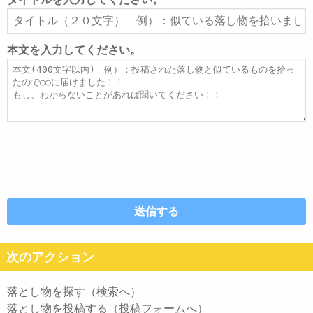
ア
タ
ド
イ
レ
ト
本文を入力してください。
ス
ル
本
文
次のアクション
落とし物を探す（検索へ）
落とし物を投稿する（投稿フォームへ）