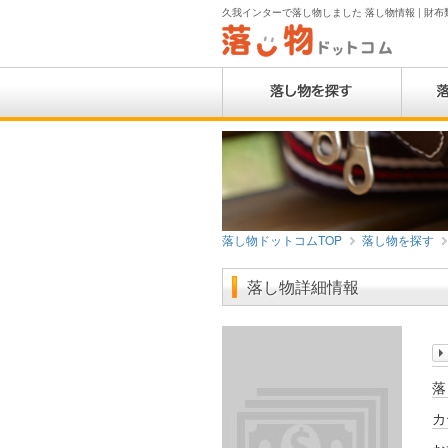
久我インターで落し物しました 落し物情報 | 財布類
落し物ドットコムTOP
落し物を探す
落し物詳細情報
落
カ