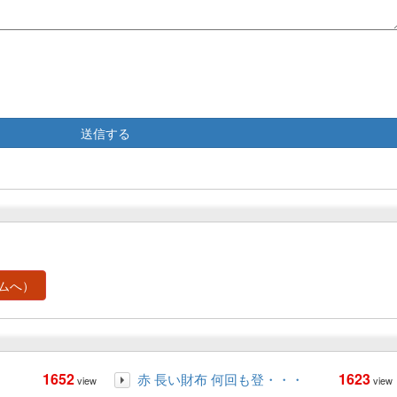
ムへ）
1652
1623
赤 長い財布 何回も登・・・
view
view