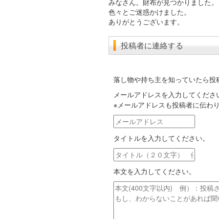
みなさん。財布が見つかりました。
色々とご迷惑かけました。
ありがとうございます。
投稿者に連絡する
落し物や持ち主を知っていたら投
メールアドレスを入力してくださ
※メールアドレスも投稿者に伝わ
メ
ー
タイトルを入力してください。
ル
ア
タ
ド
イ
レ
本文を入力してください。
ト
ス
ル
本
文