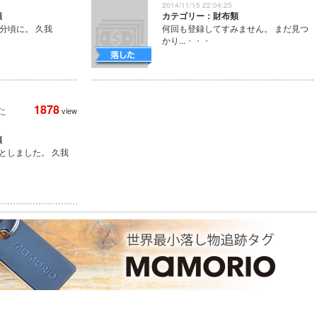
2014/11/15 22:04:25
類
カテゴリー：財布類
0分頃に。 久我
何回も登録してすみません。 まだ見つ
かり...
・・・
1878
た
view
類
落としました。 久我