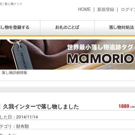
 | 落し物ドット
HOME
|
新規登録
|
ログイ
落し物詳細情報
久我インターで落し物しました
1889
vie
した日：2014/11/14
テゴリ：財布類