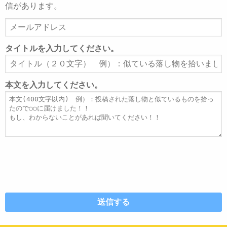
信があります。
メ
ー
ル
タイトルを入力してください。
ア
タ
ド
イ
レ
ト
本文を入力してください。
ス
ル
本
文