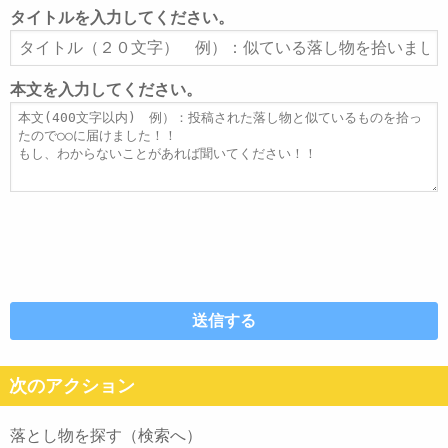
ル
タイトルを入力してください。
ア
タ
ド
イ
レ
ト
本文を入力してください。
ス
ル
本
文
次のアクション
落とし物を探す（検索へ）