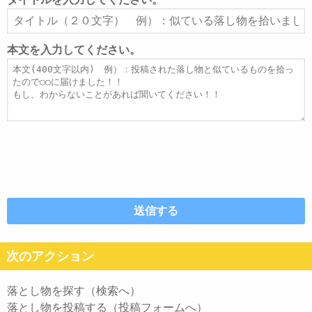
ア
タ
ド
イ
レ
ト
本文を入力してください。
ス
ル
本
文
次のアクション
落とし物を探す（検索へ）
落とし物を投稿する（投稿フォームへ）