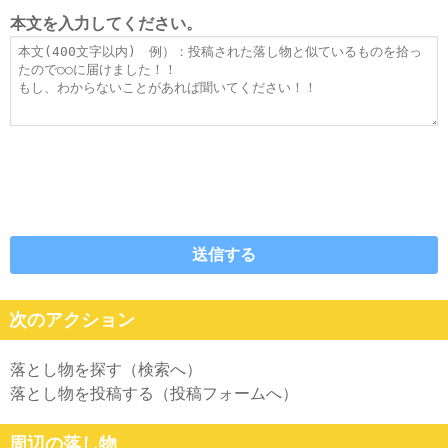
レ
ト
本文を入力してください。
ス
ル
本
文
次のアクション
落とし物を探す（検索へ）
落とし物を投稿する（投稿フォームへ）
周辺の落し物