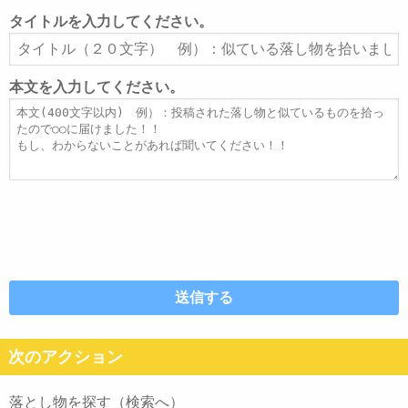
ル
タイトルを入力してください。
ア
タ
ド
イ
レ
ト
本文を入力してください。
ス
ル
本
文
次のアクション
落とし物を探す（検索へ）