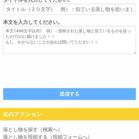
ア
タ
ド
イ
レ
ト
本文を入力してください。
ス
ル
本
文
次のアクション
落とし物を探す（検索へ）
落とし物を投稿する（投稿フォームへ）