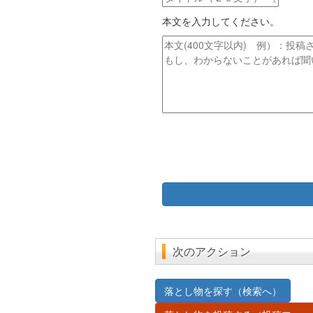
ド
イ
レ
本文を入力してください。
ト
ス
ル
本
文
次のアクション
落とし物を探す（検索へ）