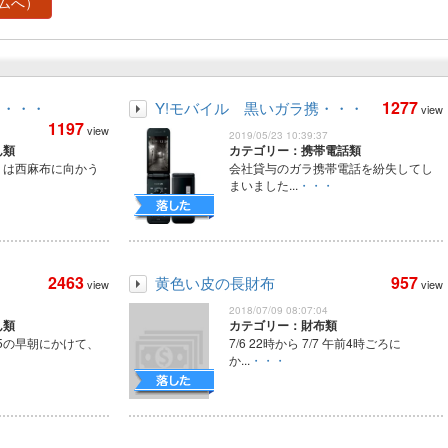
ムへ）
1277
ー・・・
Y!モバイル 黒いガラ携・・・
view
1197
view
2019/05/23 10:39:37
ん類
カテゴリー：携帯電話類
くは西麻布に向かう
会社貸与のガラ携帯電話を紛失してし
まいました...
・・・
2463
957
黄色い皮の長財布
view
view
2018/07/09 08:07:04
ん類
カテゴリー：財布類
/25の早朝にかけて、
7/6 22時から 7/7 午前4時ごろに
か...
・・・