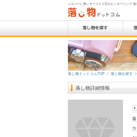
シルバーに青いターコイズ石のピンキーリング 落し
落し物ドットコムTOP
落し物を探す
落し物詳細情報
落
カ