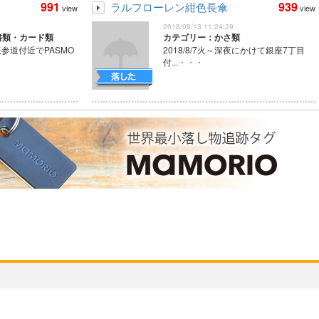
991
939
ラルフローレン紺色長傘
view
view
2018/08/13 11:24:29
書類・カード類
カテゴリー：かさ類
表参道付近でPASMO
2018/8/7火～深夜にかけて銀座7丁目
付...
・・・