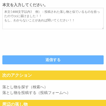
レ
ト
本文を入力してください。
ス
ル
本
文
次のアクション
落とし物を探す（検索へ）
落とし物を投稿する（投稿フォームへ）
周辺の落し物