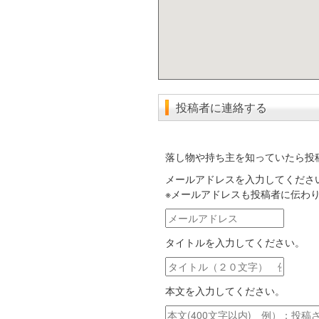
投稿者に連絡する
落し物や持ち主を知っていたら投
メールアドレスを入力してくださ
※メールアドレスも投稿者に伝わ
メ
ー
タイトルを入力してください。
ル
ア
タ
ド
イ
レ
本文を入力してください。
ト
ス
ル
本