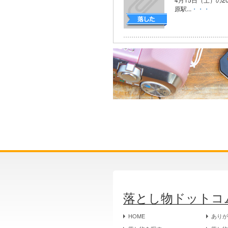
原駅...
・・・
落とし物ドットコ
HOME
あり