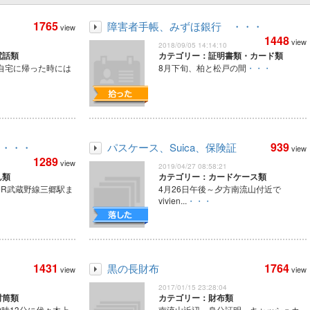
1765
障害者手帳、みずほ銀行 ・・・
view
1448
view
2018/09/05 14:14:10
電話類
カテゴリー：証明書類・カード類
ら自宅に帰った時には
8月下旬、柏と松戸の間
・・・
939
２・・・
パスケース、Suica、保険証
view
1289
view
2019/04/27 08:58:21
ん類
カテゴリー：カードケース類
、JR武蔵野線三郷駅ま
4月26日午後～夕方南流山付近で
vivien...
・・・
1431
1764
黒の長財布
view
view
2017/01/15 23:28:04
封筒類
カテゴリー：財布類
0時13分に代々木上
南流山近辺、身分証明、キャッシュカ