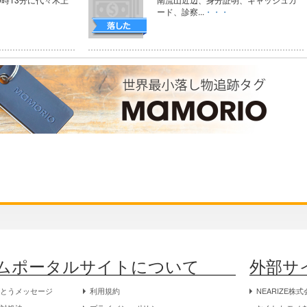
ード、診察...
・・・
ムポータルサイトについて
外部サ
がとうメッセージ
利用規約
NEARIZE株