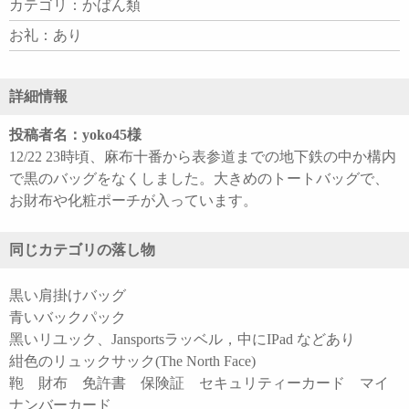
カテゴリ：かばん類
お礼：あり
詳細情報
投稿者名：yoko45様
12/22 23時頃、麻布十番から表参道までの地下鉄の中か構内
で黒のバッグをなくしました。大きめのトートバッグで、
お財布や化粧ポーチが入っています。
同じカテゴリの落し物
黒い肩掛けバッグ
青いバックパック
黑いリユック、Jansportsラッベル，中にIPad などあり
紺色のリュックサック(The North Face)
鞄 財布 免許書 保険証 セキュリティーカード マイ
ナンバーカード