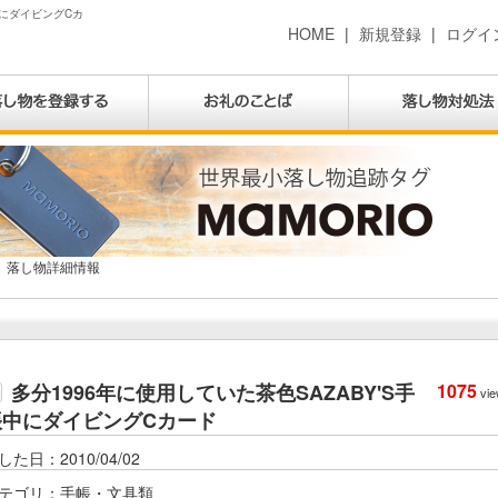
中にダイビングCカ
HOME
|
新規登録
|
ログイ
落し物詳細情報
多分1996年に使用していた茶色SAZABY'S手
1075
vie
帳中にダイビングCカード
した日：2010/04/02
テゴリ：手帳・文具類