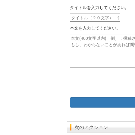
ー
タイトルを入力してください。
ル
ア
タ
ド
イ
レ
本文を入力してください。
ト
ス
ル
本
文
次のアクション