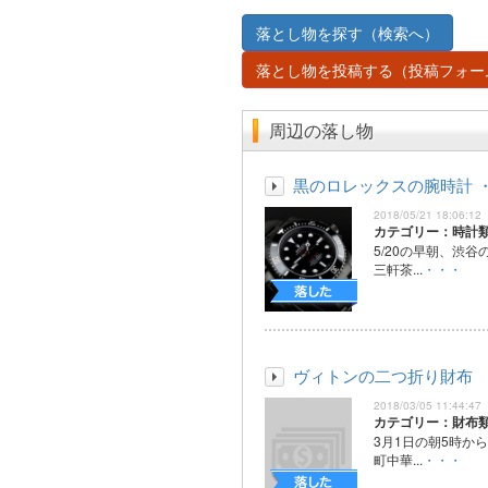
落とし物を探す（検索へ）
落とし物を投稿する（投稿フォー
周辺の落し物
黒のロレックスの腕時計 
2018/05/21 18:06:12
カテゴリー：時計
5/20の早朝、渋
三軒茶...
・・・
ヴィトンの二つ折り財布
2018/03/05 11:44:47
カテゴリー：財布
3月1日の朝5時か
町中華...
・・・