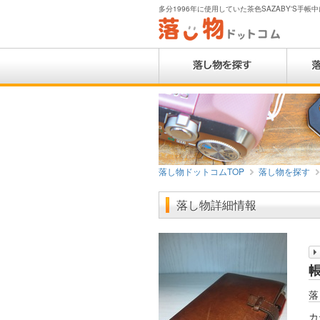
多分1996年に使用していた茶色SAZABY'S手帳
落し物ドットコムTOP
落し物を探す
落し物詳細情報
落
カ