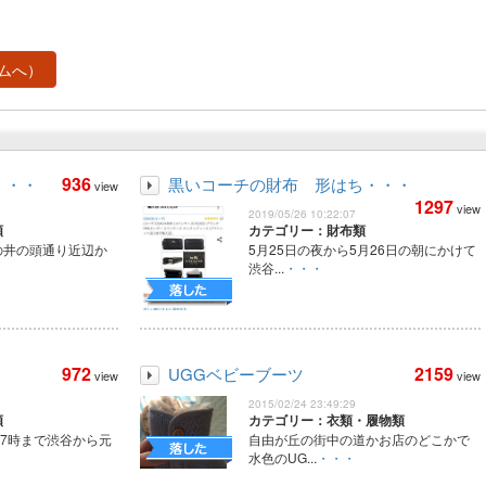
ムへ）
936
・・・
黒いコーチの財布 形はち・・・
view
1297
view
2019/05/26 10:22:07
類
カテゴリー：財布類
谷の井の頭通り近辺か
5月25日の夜から5月26日の朝にかけて
渋谷...
・・・
972
2159
UGGベビーブーツ
view
view
2015/02/24 23:49:29
類
カテゴリー：衣類・履物類
ら7時まで渋谷から元
自由が丘の街中の道かお店のどこかで
水色のUG...
・・・