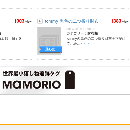
1003
1383
tommy 黒色の二つ折り財布
view
view
2017/10/09 18:00:22
類
カテゴリー：財布類
（2/19（日）0
tommyの黒色の二つ折り財布を下記に
て、紛...
・・・