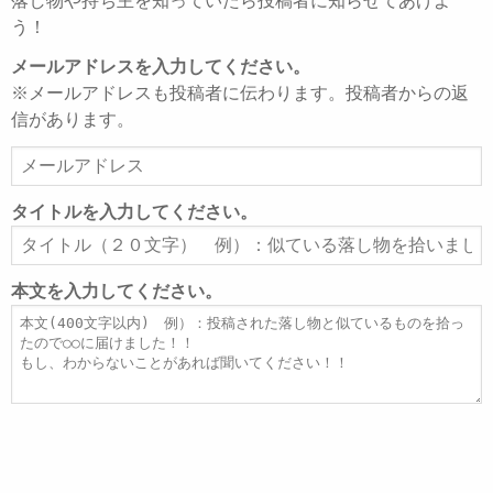
落し物や持ち主を知っていたら投稿者に知らせてあげよ
う！
メールアドレスを入力してください。
※メールアドレスも投稿者に伝わります。投稿者からの返
信があります。
メ
ー
ル
タイトルを入力してください。
ア
タ
ド
イ
レ
ト
本文を入力してください。
ス
ル
本
文