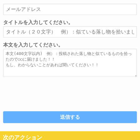
メ
ー
ル
タイトルを入力してください。
ア
タ
ド
イ
レ
ト
本文を入力してください。
ス
ル
本
文
次のアクション