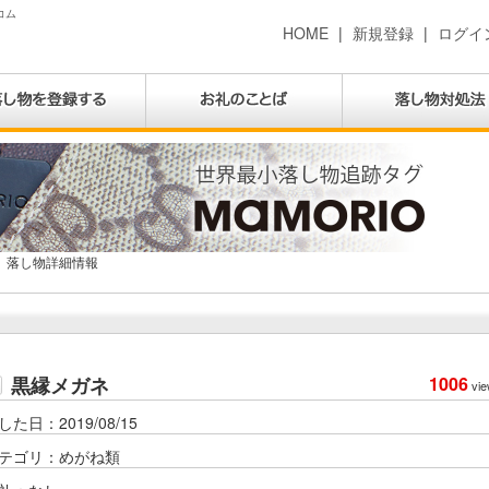
コム
HOME
|
新規登録
|
ログイ
落し物詳細情報
黒縁メガネ
1006
vie
した日：2019/08/15
テゴリ：めがね類