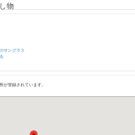
し物
ネ
のサングラス
る
所が登録されています。