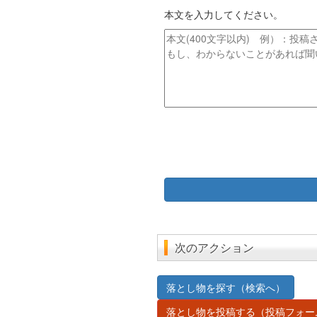
イ
レ
本文を入力してください。
ト
ス
ル
本
文
次のアクション
落とし物を探す（検索へ）
落とし物を投稿する（投稿フォー