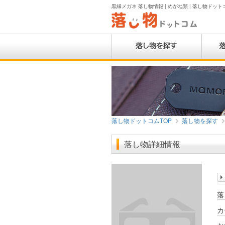
黒縁メガネ 落し物情報 | めがね類 | 落し物ドット
落し物ドットコムTOP
落し物を探す
落し物詳細情報
落
カ