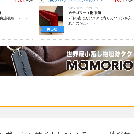
view
view
2019/10/13 02:35:09
類
カテゴリー：財布類
央線沿線 ...
・・・
7日の夜にガソスタに寄りガソリンを入
れたのが...
・・・
ムポータルサイトについて
外部サ