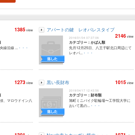
1385
アパートの鍵 レオパレスタイプ
view
2146
view
2016/01/04 07:37:06
類
カテゴリー：かばん類
央線沿線 ...
・・・
先月12月25日、八王子駅北口周辺にて
レオパ...
・・・
1273
1015
黒い長財布
view
view
2019/04/17 12:43:56
類
カテゴリー：財布類
5分頃、マロウドイン八
旭町ミニバイク駐輪場〜工学院大学に
おいて黒の...
・・・
1301
1071
Neuの赤とカーボン柄の・・・