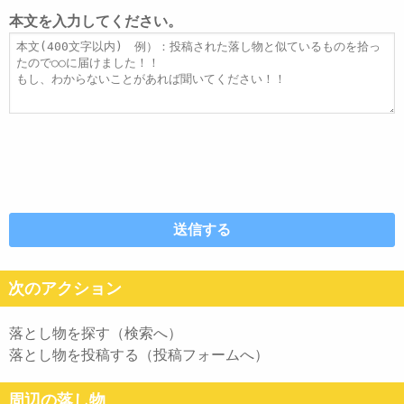
レ
ト
本文を入力してください。
ス
ル
本
文
次のアクション
落とし物を探す（検索へ）
落とし物を投稿する（投稿フォームへ）
周辺の落し物