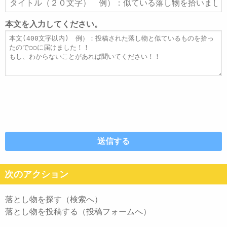
ド
イ
レ
ト
本文を入力してください。
ス
ル
本
文
次のアクション
落とし物を探す（検索へ）
落とし物を投稿する（投稿フォームへ）