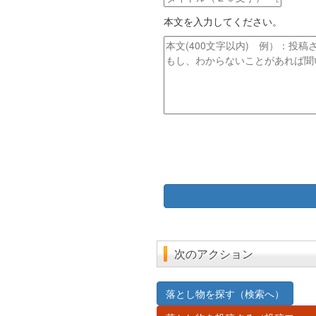
ド
イ
レ
本文を入力してください。
ト
ス
ル
本
文
次のアクション
落とし物を探す（検索へ）