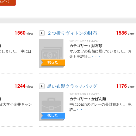
ムへ）
1560
1586
２つ折りヴィトンの財布
view
view
2017/07/27 14:44:45
類
カテゴリー：財布類
しました、 中には
マルエツの店舗に届けていました。お
金も免許証...
・・・
1244
1176
黒い布製クラッチバッグ
view
view
2018/12/30 21:04:26
類
カテゴリー：かばん類
法政大学小金井キャン
中にcoachのグレーの長財布あり。 免
許...
・・・