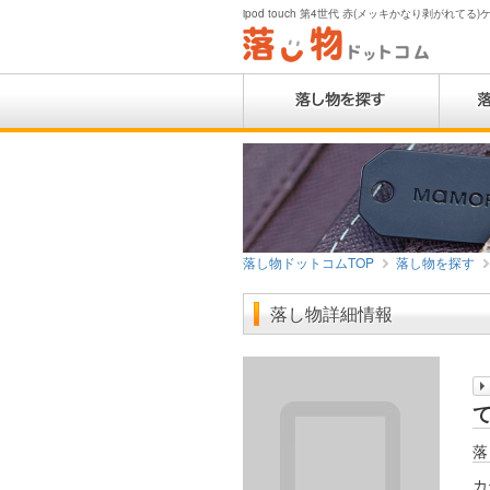
ipod touch 第4世代 赤(メッキかなり剥がれてる
落し物ドットコムTOP
落し物を探す
落し物詳細情報
落
カ