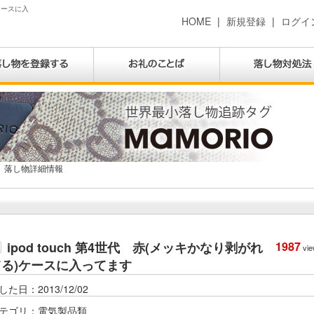
)ケースに入
HOME
|
新規登録
|
ログイ
落し物詳細情報
ipod touch 第4世代 赤(メッキかなり剥がれ
1987
vie
てる)ケースに入ってます
した日：2013/12/02
テゴリ：電気製品類