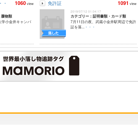
1060
1091
・・
免許証
view
view
2019/07/12 01:04:17
・履物類
カテゴリー：証明書類・カード類
大学小金井キャンパ
7月11日の夜、武蔵小金井駅周辺で免許
証を落...
・・・