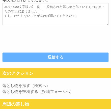
ス
ル
本
文
次のアクション
落とし物を探す（検索へ）
落とし物を投稿する（投稿フォームへ）
周辺の落し物