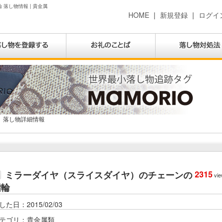
落し物情報 | 貴金属
HOME
|
新規登録
|
ログイ
落し物詳細情報
ミラーダイヤ（スライスダイヤ）のチェーンの
2315
vie
指輪
した日：2015/02/03
テゴリ：貴金属類