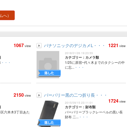
ムへ）
1067
1221
パナソニックのデジカメL・・・
view
view
2018/01/26 19:23:55
類
カテゴリー：カメラ類
布
・・・
1/25に原宿~代々木までのタクシーの中
に忘...
・・・
2150
バーバリー黒の二つ折り長・・・
view
1724
view
2015/09/15 23:11:01
類
カテゴリー：財布類
港区六本木3丁目あた
バーバリーブラックレーベルの黒い長
財布 二...
・・・