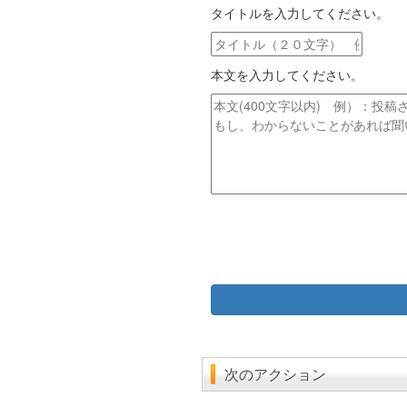
タイトルを入力してください。
ル
ア
タ
ド
イ
レ
本文を入力してください。
ト
ス
ル
本
文
次のアクション