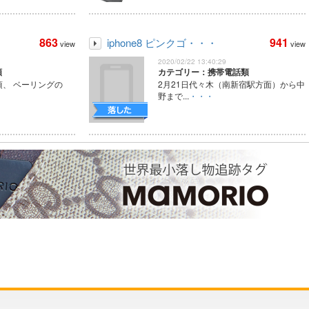
863
941
iphone8 ピンクゴ・・・
view
view
2020/02/22 13:40:29
類
カテゴリー：携帯電話類
日頃、 ベーリングの
2月21日代々木（南新宿駅方面）から中
野まで...
・・・