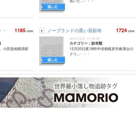
黒いビ...
・・・
1185
1724
・・
ノーブランドの黒い長財布
view
view
2014/12/21 17:15:45
類
カテゴリー：財布類
0頃、小田急相模原駅
12月20日夜18時半頃相模原市麻溝台の
クリ...
・・・