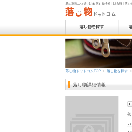
黒の革製二つ折り財布 落し物情報 | 財布類 | 落
落し物ドットコムTOP
落し物を探す
落し物詳細情報
落
カ