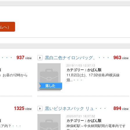
ムへ）
937
963
お・・・
黒白二色ナイロンバッグ、・・・
view
view
2019/11/03 12:37:13
類
カテゴリー：かばん類
日）お昼の12時から
11月2日(土)、17:32頃発JR横浜線
淵...
・・・
1325
894
黒いビジネスバック リュ・・・
view
view
2020/07/21 18:07:52
類
カテゴリー：かばん類
エア内？
・・・
神保町駅～中央林間駅間の電車内です