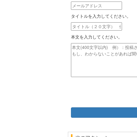
メ
ー
タイトルを入力してください。
ル
ア
タ
ド
イ
レ
本文を入力してください。
ト
ス
ル
本
文