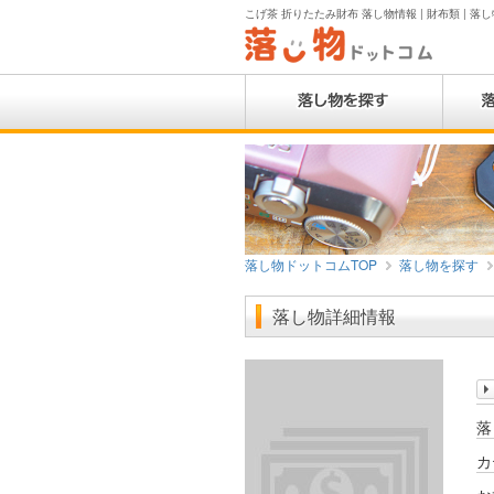
こげ茶 折りたたみ財布 落し物情報 | 財布類 | 落
落し物ドットコムTOP
落し物を探す
落し物詳細情報
落
カ