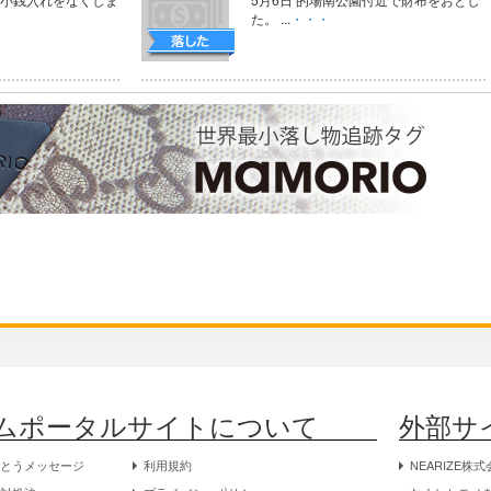
た。 ...
・・・
ムポータルサイトについて
外部サ
がとうメッセージ
利用規約
NEARIZE株