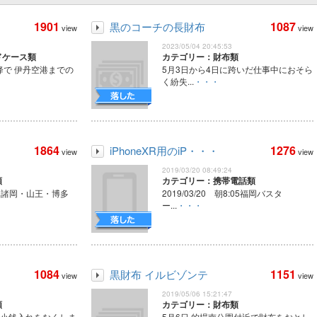
1901
1087
黒のコーチの長財布
view
view
2023/05/04 20:45:53
ドケース類
カテゴリー：財布類
降で 伊丹空港までの
5月3日から4日に跨いだ仕事中におそら
く紛失...
・・・
1864
1276
iPhoneXR用のiP・・・
view
view
2019/03/20 08:49:24
類
カテゴリー：携帯電話類
駅・諸岡・山王・博多
2019/03/20 朝8:05福岡バスタ
ー...
・・・
1084
1151
黒財布 イルビゾンテ
view
view
2019/05/06 15:21:47
類
カテゴリー：財布類
で小銭入れをなくしま
5月6日 的場南公園付近で財布をおとし