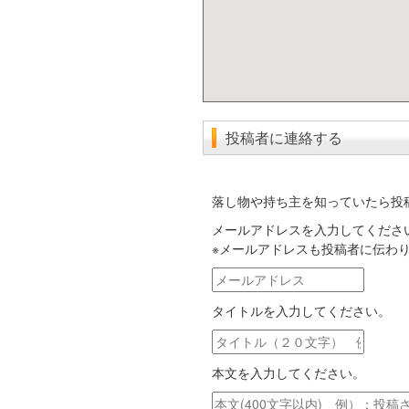
投稿者に連絡する
落し物や持ち主を知っていたら投
メールアドレスを入力してくださ
※メールアドレスも投稿者に伝わ
メ
ー
タイトルを入力してください。
ル
ア
タ
ド
イ
レ
本文を入力してください。
ト
ス
ル
本