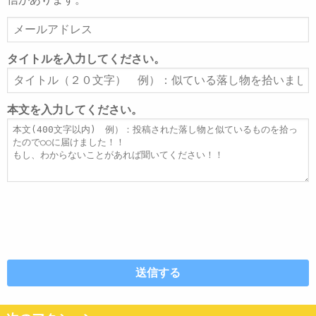
メ
ー
ル
タイトルを入力してください。
ア
タ
ド
イ
レ
ト
本文を入力してください。
ス
ル
本
文