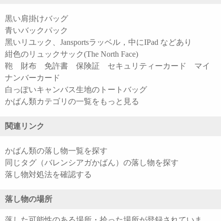
黒い肩掛けバッグ
青いバックパック
黑いリユック、Jansportsラッベル，中にIPad などあり
紺色のリュックサック(The North Face)
鞄 財布 免許書 保険証 セキュリティーカード マイ
ナンバーカード
白っぽいキャンバス生地のトートバッグ
かばん類カテゴリの一覧をもっと見る
関連リンク
かばん類の落し物一覧を探す
同じタグ（バレンシアガかばん）の落し物を探す
落し物対処法を確認する
落し物の場所
落した可能性のある場所・拾った場所が登録されていま