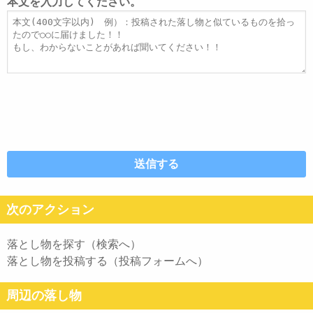
レ
ト
本文を入力してください。
ス
ル
本
文
次のアクション
落とし物を探す（検索へ）
落とし物を投稿する（投稿フォームへ）
周辺の落し物