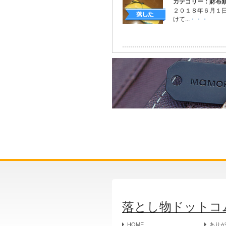
カテゴリー：財布
２０１８年６月１日(
けて...
・・・
落とし物ドットコ
HOME
あり