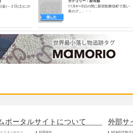
類
カテゴリー：財布類
金)～２日(土)にか
11月4〜5日の間に新宿歌舞伎町で黒い
革のグ...
・・・
ムポータルサイトについて
外部サ
がとうメッセージ
利用規約
NEARIZE株