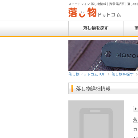
スマートフォン 落し物情報 | 携帯電話類 | 落し
落し物ドットコムTOP
落し物を探す
落し物詳細情報
落
カ