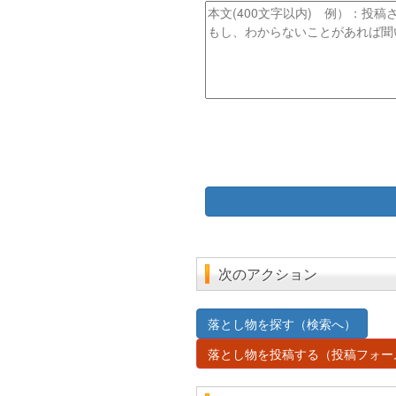
ス
ル
本
文
次のアクション
落とし物を探す（検索へ）
落とし物を投稿する（投稿フォー