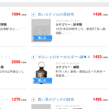
1094
1436
赤いエナメルの長財布
view
view
2016/12/20 10:19:12
封筒類
カテゴリー：財布類
恵比寿駅 白と...
・・・
12月18日23時半ごろ、新宿3丁目→新
宿駅...
・・・
1453
コ・・・
ポルシェのキーホルダー+鍵✖４
view
2500
view
2017/08/16 09:42:41
ん類
カテゴリー：鍵類
谷→品川の山手線ないし
8/15（火）築地⇔溜池山王⇒六本木⇒
西新井...
・・・
1270
1495
・・・
黒い革のグッチの財布
view
view
2017/11/05 06:32:31