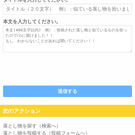
ア
タ
ド
イ
レ
ト
本文を入力してください。
ス
ル
本
文
次のアクション
落とし物を探す（検索へ）
落とし物を投稿する（投稿フォームへ）