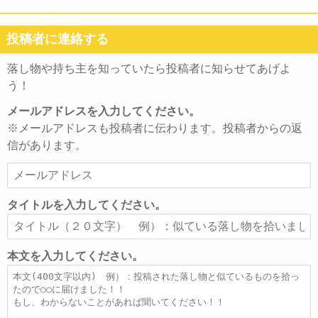
投稿者に連絡する
落し物や持ち主を知っていたら投稿者に知らせてあげよ
う！
メールアドレスを入力してください。
※メールアドレスも投稿者に伝わります。投稿者からの返
信があります。
メ
ー
ル
タイトルを入力してください。
ア
タ
ド
イ
レ
ト
本文を入力してください。
ス
ル
本
文