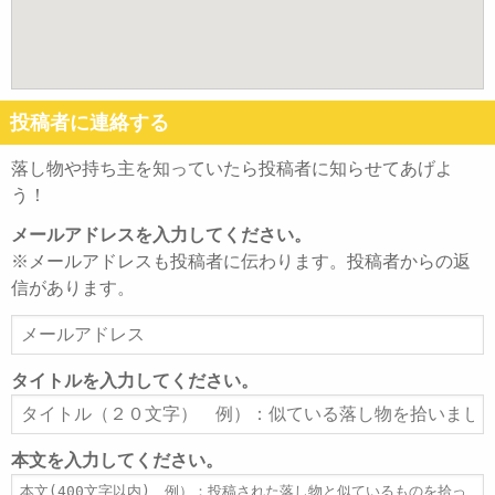
投稿者に連絡する
落し物や持ち主を知っていたら投稿者に知らせてあげよ
う！
メールアドレスを入力してください。
※メールアドレスも投稿者に伝わります。投稿者からの返
信があります。
メ
ー
ル
タイトルを入力してください。
ア
タ
ド
イ
レ
ト
本文を入力してください。
ス
ル
本