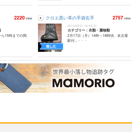
2220
2757
クロエ黒い革の手袋右手
view
view
2014/03/01 16:44:37
類
カテゴリー：衣類・履物類
分から15時までの間、
2月17日（月）14時～18時頃、名古屋
駅付...
・・・