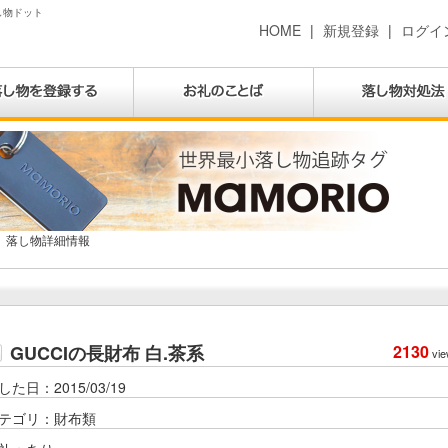
落し物ドット
HOME
|
新規登録
|
ログイ
落し物詳細情報
GUCCIの長財布 白.茶系
2130
vie
した日：2015/03/19
テゴリ：財布類