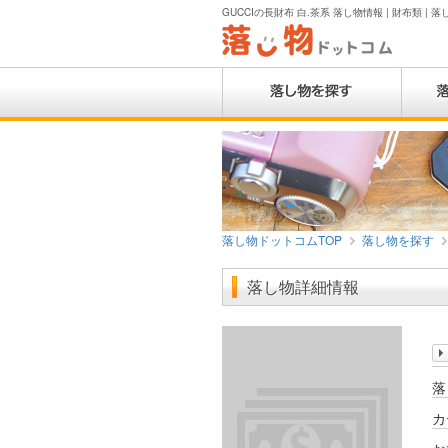
GUCCIの長財布 白.茶系 落し物情報 | 財布類 | 
落し物ドットコムTOP
落し物を探す
落し物詳細情報
落
カ