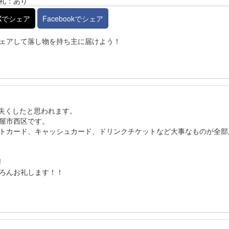
礼：あり
Xでシェア
Facebookでシェア
ェアして落し物を持ち主に届けよう！
て失くしたと思われます。
屋市西区です。
トカード、キャッシュカード、ドリンクチケットなど大事なものが全部
!
ろんお礼します！！