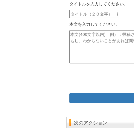
タイトルを入力してください。
ル
ア
タ
ド
イ
レ
本文を入力してください。
ト
ス
ル
本
文
次のアクション