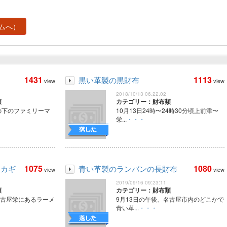
ムへ）
1431
1113
黒い革製の黒財布
view
view
2018/10/13 06:22:02
類
カテゴリー：財布類
の下のファミリーマ
10月13日24時〜24時30分頃上前津〜
栄...
・・・
1075
1080
、カギ
青い革製のランバンの長財布
view
view
2019/09/16 09:23:11
類
カテゴリー：財布類
名古屋栄にあるラーメ
9月13日の午後、名古屋市内のどこかで
青い革...
・・・