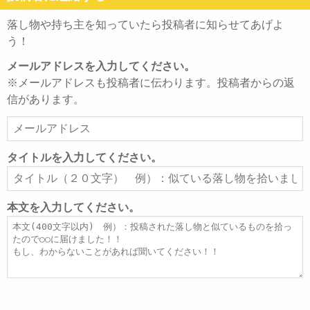
落し物や持ち主を知っていたら投稿者に知らせてあげよ
う！
メールアドレスを入力してください。
※メールアドレスも投稿者に伝わります。投稿者からの返
信があります。
メ
ー
ル
タイトルを入力してください。
ア
タ
ド
イ
レ
ト
本文を入力してください。
ス
ル
本
文