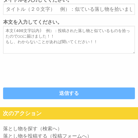
ア
タ
ド
イ
レ
ト
本文を入力してください。
ス
ル
本
文
次のアクション
落とし物を探す（検索へ）
落とし物を投稿する（投稿フォームへ）