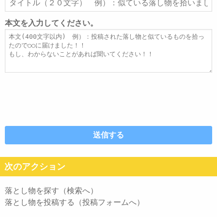
ド
イ
レ
ト
本文を入力してください。
ス
ル
本
文
次のアクション
落とし物を探す（検索へ）
落とし物を投稿する（投稿フォームへ）