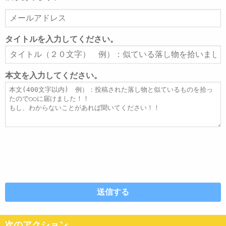
メ
ー
ル
タイトルを入力してください。
ア
タ
ド
イ
レ
ト
本文を入力してください。
ス
ル
本
文
次のアクション