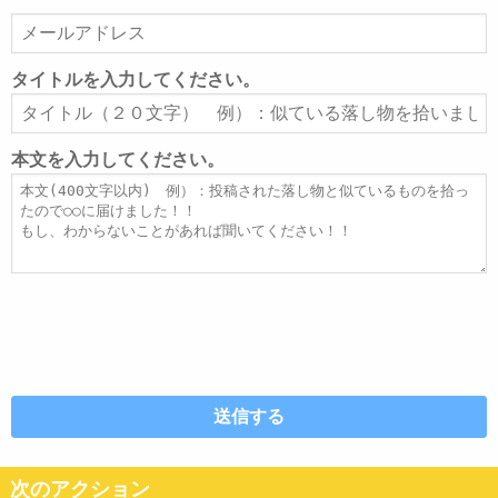
メ
ー
ル
タイトルを入力してください。
ア
タ
ド
イ
レ
ト
本文を入力してください。
ス
ル
本
文
次のアクション