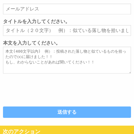
メ
ー
ル
タイトルを入力してください。
ア
タ
ド
イ
レ
ト
本文を入力してください。
ス
ル
本
文
次のアクション