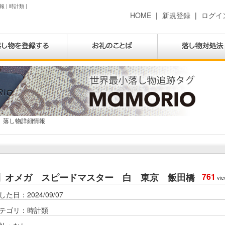
| 時計類 |
HOME
|
新規登録
|
ログイ
落し物詳細情報
オメガ スピードマスター 白 東京 飯田橋
761
vie
した日：2024/09/07
テゴリ：時計類