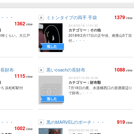
1379
。・・・
ミトンタイプの両手 手袋
view
1362
view
2018/02/18 11:51:35
類
カテゴリー：その他
日1時くらい。大江戸
2018年2月17日の正午頃、南青山5丁目
付...
・・・
1088
の長財布
黒いcoachの長財布
view
1115
view
2019/07/19 09:16:06
類
カテゴリー：財布類
ごろ 浜松町駅付
7月18日の夜、水道橋西口の居酒屋辺り
で財布...
・・・
919
ニ・・・
黒のMARVELのポーチ・・・
view
1002
view
2020/02/25 06:32:46