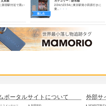
・文具類
カテゴリー：財布類
中に新宿駅付近で黒い
2/24の23:54に東京駅発小田原行きに
乗...
・・・
ムポータルサイトについて
外部サ
がとうメッセージ
利用規約
NEARIZE株