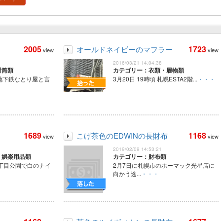
2005
1723
ト
オールドネイビーのマフラー
view
view
2016/03/21 14:04:38
封筒類
カテゴリー：衣類・履物類
地下鉄なとり屋と言
3月20日 19時頃 札幌ESTA2階...
・・・
1689
1168
こげ茶色のEDWINの長財布
view
view
2019/02/09 14:53:21
・娯楽用品類
カテゴリー：財布類
5丁目公園で白のナイ
2月7日に札幌市のホーマック光星店に
向かう途...
・・・