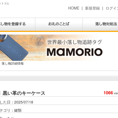
ドットコム
HOME
|
新規登録
|
ログイ
落し物詳細情報
黒い革のキーケース
1066
vie
した日：2025/07/18
テゴリ：鍵類