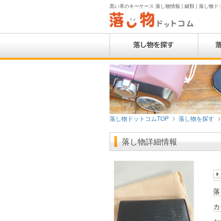
黒い革のキーケース 落し物情報 | 鍵類 | 落し物
落し物ドットコムTOP
落し物を探す
落し物詳細情報
落
カ