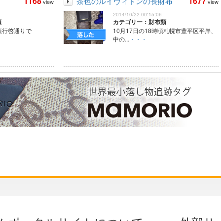
1168
1677
茶色のルイヴィトンの長財布
view
view
2014/10/22 00:15:06
類
カテゴリー：財布類
分頃行啓通りで
10月17日の18時頃札幌市豊平区平岸、
中の...
・・・