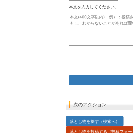
ド
イ
レ
本文を入力してください。
ト
ス
ル
本
文
次のアクション
落とし物を探す（検索へ）
落とし物を投稿する（投稿フォー