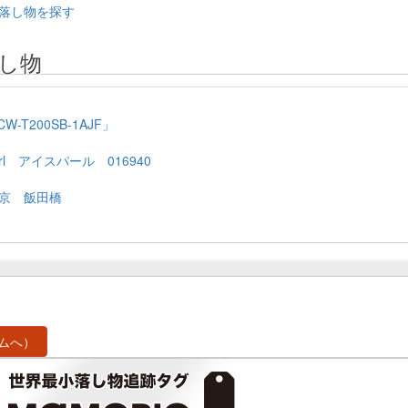
落し物を探す
し物
T200SB-1AJF」
rl アイスパール 016940
京 飯田橋
ムへ）