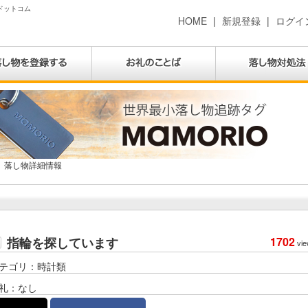
物ドットコム
HOME
|
新規登録
|
ログイ
落し物詳細情報
指輪を探しています
1702
vie
テゴリ：時計類
礼：なし