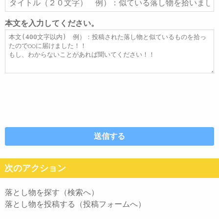
ド
イ
レ
ト
本文を入力してください。
ス
ル
本
文
次のアクション
落とし物を探す（検索へ）
落とし物を投稿する（投稿フォームへ）