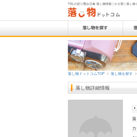
YSLの折り畳み日傘 落し物情報 | かさ類 | 落し
落し物ドットコムTOP
落し物を探す
落し物詳細情報
落
カ