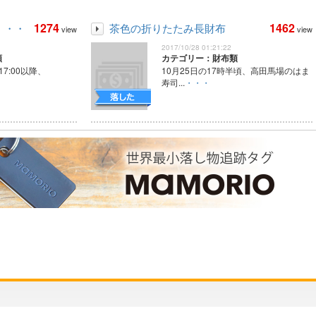
1274
1462
・・・
茶色の折りたたみ長財布
view
view
2017/10/28 01:21:22
類
カテゴリー：財布類
の17:00以降、
10月25日の17時半頃、高田馬場のはま
寿司...
・・・