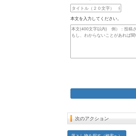
ア
タ
ド
イ
レ
本文を入力してください。
ト
ス
ル
本
文
次のアクション
落とし物を探す（検索へ）