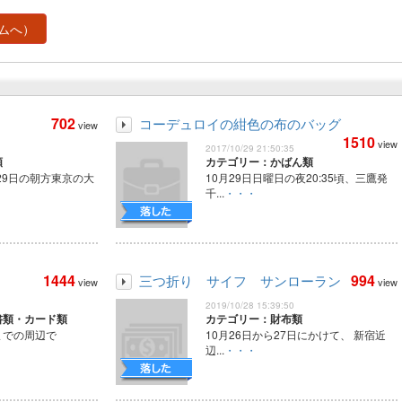
ムへ）
702
コーデュロイの紺色の布のバッグ
view
1510
view
2017/10/29 21:50:35
類
カテゴリー：かばん類
29日の朝方東京の大
10月29日日曜日の夜20:35頃、三鷹発
千...
・・・
1444
994
三つ折り サイフ サンローラン
view
view
2019/10/28 15:39:50
書類・カード類
カテゴリー：財布類
までの周辺で
10月26日から27日にかけて、 新宿近
辺...
・・・