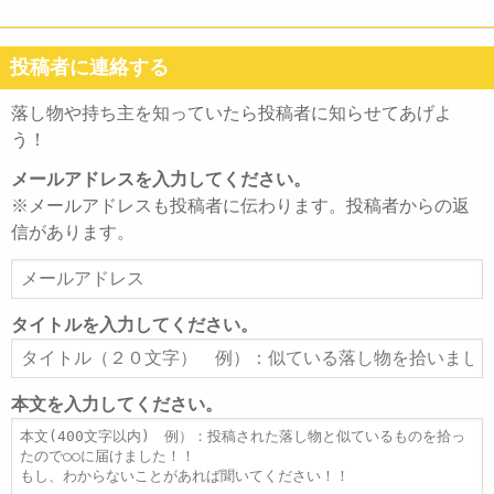
投稿者に連絡する
落し物や持ち主を知っていたら投稿者に知らせてあげよ
う！
メールアドレスを入力してください。
※メールアドレスも投稿者に伝わります。投稿者からの返
信があります。
メ
ー
ル
タイトルを入力してください。
ア
タ
ド
イ
レ
ト
本文を入力してください。
ス
ル
本
文