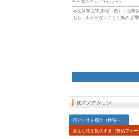
本文を入力してください。
ト
ス
ル
本
文
次のアクション
落とし物を探す（検索へ）
落とし物を投稿する（投稿フォー