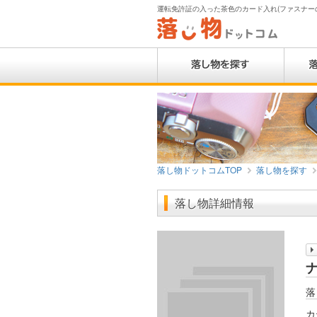
運転免許証の入った茶色のカード入れ(ファスナーの袋
落し物ドットコムTOP
落し物を探す
落し物詳細情報
ナ
落
カ