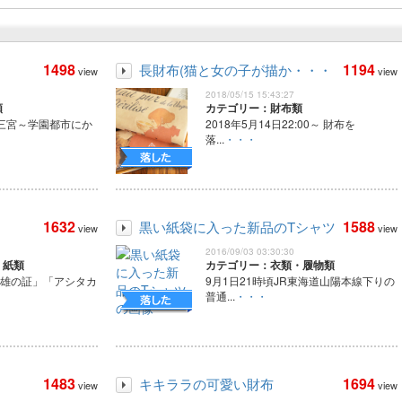
1498
1194
長財布(猫と女の子が描か・・・
view
view
2018/05/15 15:43:27
類
カテゴリー：財布類
ら三宮～学園都市にか
2018年5月14日22:00～ 財布を
落...
・・・
1632
1588
黒い紙袋に入った新品のTシャツ
view
view
2016/09/03 03:30:30
・紙類
カテゴリー：衣類・履物類
英雄の証」「アシタカ
9月1日21時頃JR東海道山陽本線下りの
普通...
・・・
1483
1694
キキララの可愛い財布
view
view