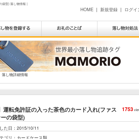
型) 落し物情報 |
HOME
|
新規登録
|
ログイ
落し物詳細情報
運転免許証の入った茶色のカード入れ(ファス
1753
vie
ーの袋型)
した日：2015/10/11
テゴリ：カードケース類