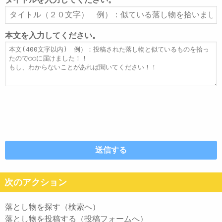
ア
タ
ド
イ
レ
ト
本文を入力してください。
ス
ル
本
文
次のアクション
落とし物を探す（検索へ）
落とし物を投稿する（投稿フォームへ）