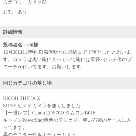
カテゴリ：カメラ類
お礼：あり
詳細情報
投稿者名：chi様
12月28日11時頃 JR湯沢駅〜山形駅までで落としたと思いま
す。カメラは黒い鞄に入っていて鞄には直径3センチ位のブ
ローチが付いてます。お願いします。
同じカテゴリの落し物
RICOH THETA X
SONY ビデオカメラを無くしました
【一眼レフ】Canon EOS70D タムロンB016
キャノンPowerShot赤色のデジカメ。赤い布製のケースに入
ってます。
黒のモニター付きボディーカメラ