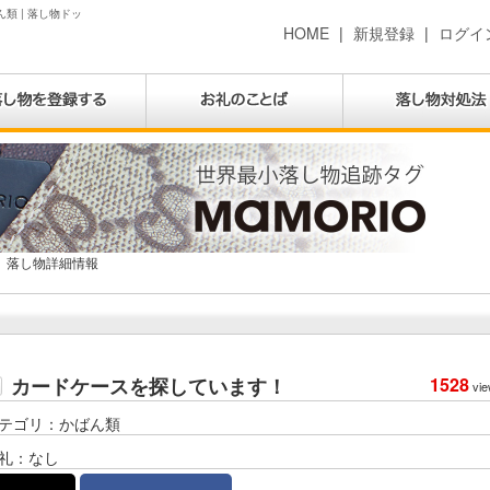
類 | 落し物ドッ
HOME
|
新規登録
|
ログイ
落し物詳細情報
カードケースを探しています！
1528
vie
テゴリ：かばん類
礼：なし