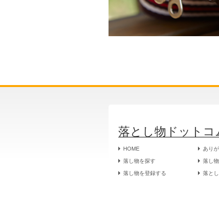
落とし物ドットコ
HOME
あり
落し物を探す
落し
落し物を登録する
落と